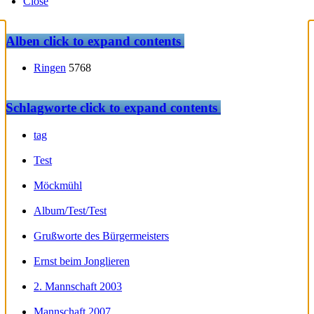
Close
Alben
click to expand contents
Ringen
5768
Schlagworte
click to expand contents
tag
Test
Möckmühl
Album/Test/Test
Grußworte des Bürgermeisters
Ernst beim Jonglieren
2. Mannschaft 2003
Mannschaft 2007