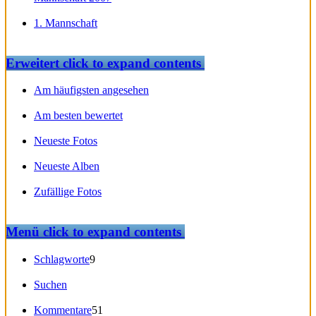
1. Mannschaft
Erweitert
click to expand contents
Am häufigsten angesehen
Am besten bewertet
Neueste Fotos
Neueste Alben
Zufällige Fotos
Menü
click to expand contents
Schlagworte
9
Suchen
Kommentare
51