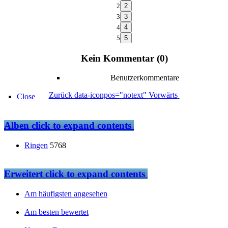
2
3
4
5
Kein Kommentar (0)
Benutzerkommentare
Zurück
data-iconpos="notext"
Vorwärts
Close
Alben
click to expand contents
Ringen
5768
Erweitert
click to expand contents
Am häufigsten angesehen
Am besten bewertet