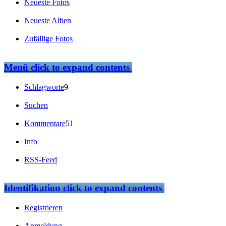
Neueste Fotos
Neueste Alben
Zufällige Fotos
Menü
click to expand contents
Schlagworte
9
Suchen
Kommentare
51
Info
RSS-Feed
Identifikation
click to expand contents
Registrieren
Anmeldung