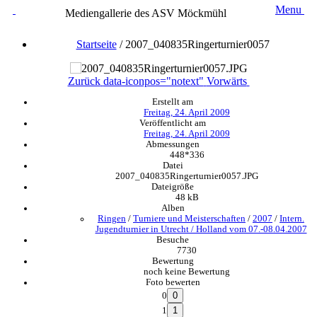
Menu
Mediengallerie des ASV Möckmühl
Startseite
/
2007_040835Ringerturnier0057
Zurück
data-iconpos="notext"
Vorwärts
Erstellt am
Freitag, 24. April 2009
Veröffentlicht am
Freitag, 24. April 2009
Abmessungen
448*336
Datei
2007_040835Ringerturnier0057.JPG
Dateigröße
48 kB
Alben
Ringen
/
Turniere und Meisterschaften
/
2007
/
Intern.
Jugendturnier in Utrecht / Holland vom 07.-08.04.2007
Besuche
7730
Bewertung
noch keine Bewertung
Foto bewerten
0
1