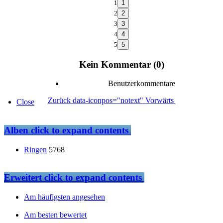
1
2
3
4
5
Kein Kommentar (0)
Benutzerkommentare
Zurück
data-iconpos="notext"
Vorwärts
Close
Alben
click to expand contents
Ringen
5768
Erweitert
click to expand contents
Am häufigsten angesehen
Am besten bewertet