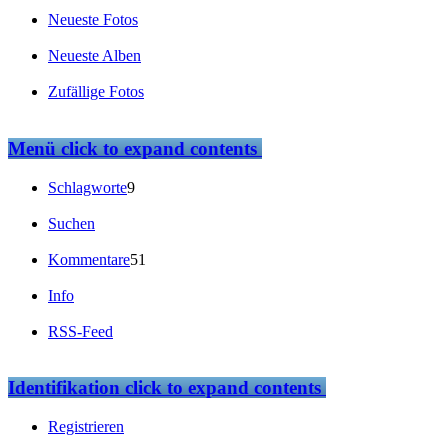
Neueste Fotos
Neueste Alben
Zufällige Fotos
Menü
click to expand contents
Schlagworte
9
Suchen
Kommentare
51
Info
RSS-Feed
Identifikation
click to expand contents
Registrieren