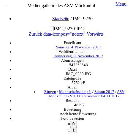
Menu
Mediengallerie des ASV Möckmühl
Startseite
/
IMG 9230
Zurück
data-iconpos="notext"
Vorwärts
Erstellt am
Samstag, 4. November 2017
Veröffentlicht am
Donnerstag, 9. November 2017
Abmessungen
5472*3648
Datei
IMG_9230.JPG
Dateigröße
5752 kB
Alben
Ringen
/
Mannschaftskämpfe
/
Saison 2017
/
ASV
Möckmühl - VfL Obereisesheim 04.11.2017
Besuche
148292
Bewertung
noch keine Bewertung
Foto bewerten
0
1