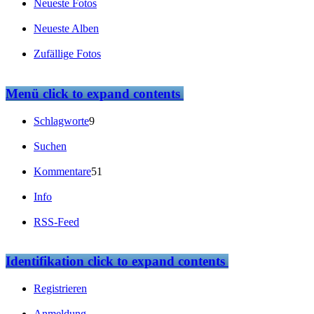
Neueste Fotos
Neueste Alben
Zufällige Fotos
Menü
click to expand contents
Schlagworte
9
Suchen
Kommentare
51
Info
RSS-Feed
Identifikation
click to expand contents
Registrieren
Anmeldung