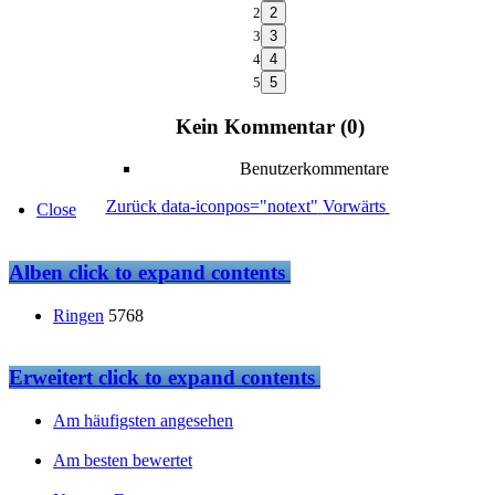
2
3
4
5
Kein Kommentar (0)
Benutzerkommentare
Zurück
data-iconpos="notext"
Vorwärts
Close
Alben
click to expand contents
Ringen
5768
Erweitert
click to expand contents
Am häufigsten angesehen
Am besten bewertet